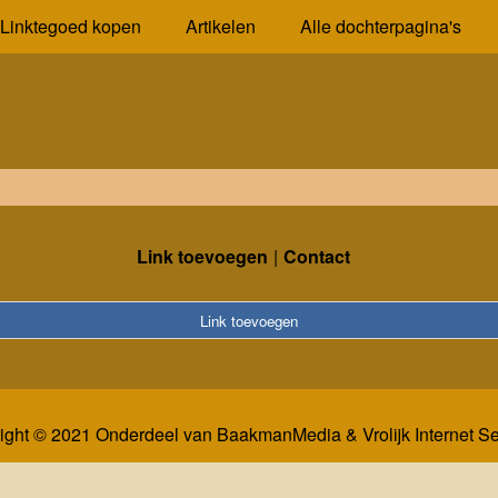
Linktegoed kopen
Artikelen
Alle dochterpagina's
Link toevoegen
Contact
Link toevoegen
ight © 2021 Onderdeel van
BaakmanMedia
&
Vrolijk Internet S